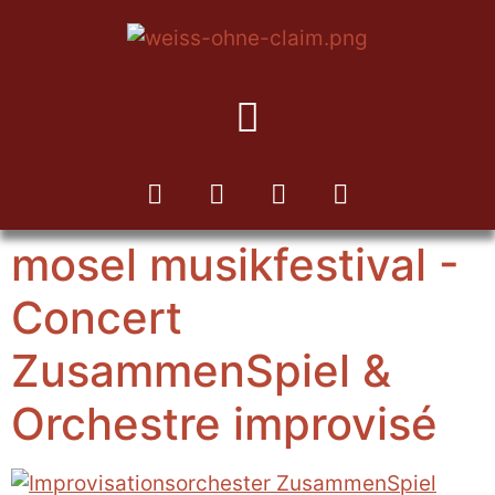
VERS LA NEWSLETTER KUKA
mosel musikfestival -
Concert
ZusammenSpiel &
Orchestre improvisé