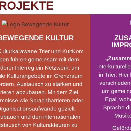
ROJEKTE
BEWEGENDE KULTUR
ZUS
IMPR
Kulturkarawane Trier und KultKom
„Zusamm
pen führen gemeinsam mit dem
interkulturel
derer Interreg ein Netzwerk, um
in Trier. H
le Kulturangebote im Grenzraum
verschieden
ördern, Austausch zu stärken und
um gemein
rieren abzubauen. Mit dem Ziel,
Egal, woh
nisse wie Sprachbarrieren oder
Sprache du 
rganisationsaufwände gezielt
Musike
ubauen und den internationalen
stausch von Kulturakteuren zu
Geförd