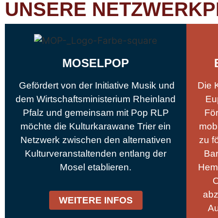
UNSERE NETZWERKP
MOSELPOP
Gefördert von der Initiative Musik und
Die 
dem Wirtschaftsministerium Rheinland
Eu
Pfalz und gemeinsam mit Pop RLP
För
möchte die Kulturkarawane Trier ein
mobi
Netzwerk zwischen den alternativen
zu f
Kulturveranstaltenden entlang der
Bar
Mosel etablieren.
Hemm
O
abz
WEITERE INFOS
Au